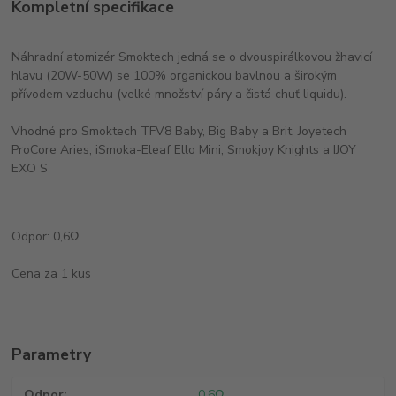
Kompletní specifikace
Náhradní atomizér Smoktech jedná se o dvouspirálkovou žhavicí
hlavu (20W-50W) se 100% organickou bavlnou a širokým
přívodem vzduchu (velké množství páry a čistá chuť liquidu).
Vhodné pro Smoktech TFV8 Baby, Big Baby a Brit, Joyetech
ProCore Aries, iSmoka-Eleaf Ello Mini, Smokjoy Knights a IJOY
EXO S
Odpor: 0,6Ω
Cena za 1 kus
Parametry
Odpor
0.6Ω