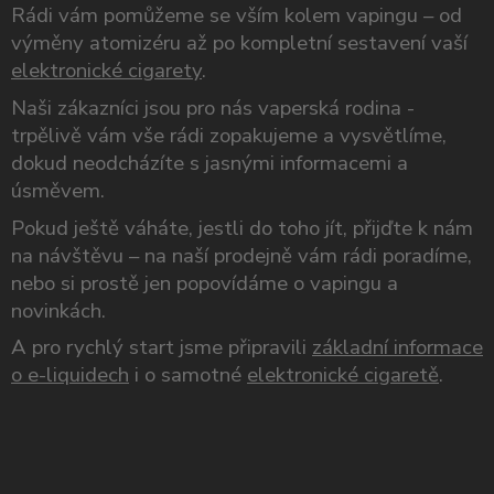
Rádi vám pomůžeme se vším kolem vapingu – od
výměny atomizéru až po kompletní sestavení vaší
elektronické cigarety
.
Naši zákazníci jsou pro nás vaperská rodina -
trpělivě vám vše rádi zopakujeme a vysvětlíme,
dokud neodcházíte s jasnými informacemi a
úsměvem.
Pokud ještě váháte, jestli do toho jít, přijďte k nám
na návštěvu – na naší prodejně vám rádi poradíme,
nebo si prostě jen popovídáme o vapingu a
novinkách.
A pro rychlý start jsme připravili
základní informace
o e-liquidech
i o samotné
elektronické cigaretě
.