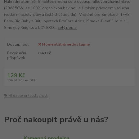
Náhradní atomizér Smoktech jedná se o dvouspirálkovou žhavicí hlavu
(20W-50W) se 100% organickou bavlnou a širokým přívodem vzduchu
(velké množství páry a čistá chuť liquidu). Vhodné pro Smoktech TFV8
Baby, Big Baby a Brit, Joyetech ProCore Aries, iSmoka-Eleaf Ello Mini,
Smokjoy Knights a IJOY EXO...
celý popis
Dostupnost
❌ Momentálně nedostupné
Recyklační
0,48 Kč
příspěvek
129 Kč
106,61 Kč
bez DPH
🐕 Hlídat cenu / dostupnost
Kamenná prodejna