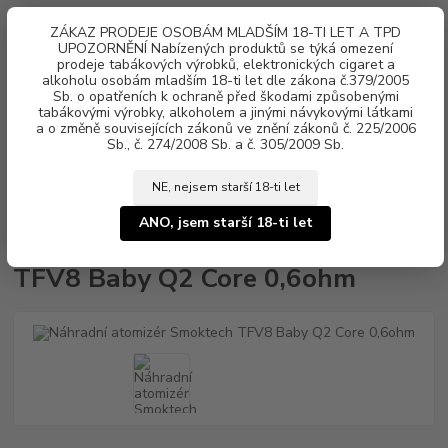
0
ks
ZÁKAZ PRODEJE OSOBÁM MLADŠÍM 18-TI LET A TPD
za
0 Kč
UPOZORNĚNÍ Nabízených produktů se týká omezení
prodeje tabákových výrobků, elektronických cigaret a
alkoholu osobám mladším 18-ti let dle zákona č.379/2005
Menu
Sb. o opatřeních k ochraně před škodami způsobenými
tabákovými výrobky, alkoholem a jinými návykovými látkami
a o změně souvisejících zákonů ve znění zákonů č. 225/2006
Sb., č. 274/2008 Sb. a č. 305/2009 Sb.
NE, nejsem starší 18-ti let
Úvod
Náhradní atomizér Smoktech TFV8 Baby Q2 Core 0,6ohm
ANO, jsem starší 18-ti let
Náhradní atomizér Smoktech
TFV8 Baby Q2 Core 0,6ohm