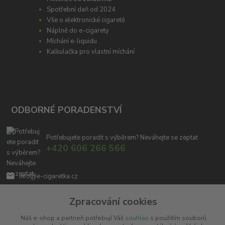
Spotřební daň od 2024
Vše o elektronické cigaretě
Náplně do e-cigarety
Míchání e-liquidu
Kalkulačka pro vlastní míchání
ODBORNÉ PORADENSTVÍ
Potřebujete poradit s výběrem? Neváhejte se zeptat
+420 606 266 566
info@e-cigaretka.cz
Zpracování cookies
Náš e-shop a partneři potřebují Váš
souhlas
s použitím souborů