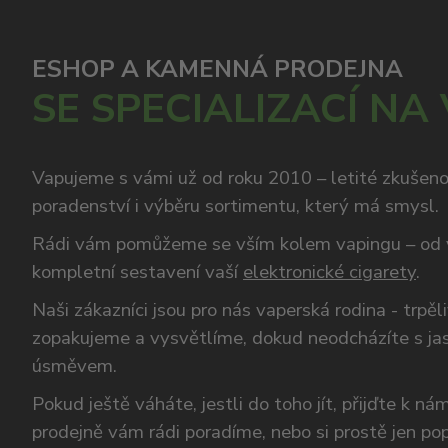
ESHOP A KAMENNÁ PRODEJNA
SE SPECIALIZACÍ NA
Vapujeme s vámi už od roku 2010 – letité zkušen
poradenství i výběru sortimentu, který má smysl.
Rádi vám pomůžeme se vším kolem vapingu – od 
kompletní sestavení vaší
elektronické cigarety
.
Naši zákazníci jsou pro nás vaperská rodina - trpěl
zopakujeme a vysvětlíme, dokud neodcházíte s ja
úsměvem.
Pokud ještě váháte, jestli do toho jít, přijďte k n
prodejně vám rádi poradíme, nebo si prostě jen p