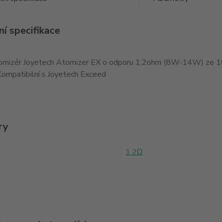
í specifikace
omizér Joyetech Atomizer EX o odporu 1,2ohm (8W-14W) ze 100
 Kompatibilní s Joyetech Exceed
ry
1.2Ω