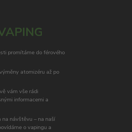
 VAPING
osti promítáme do férového
výměny atomizéru až po
ivě vám vše rádi
snými informacemi a
ám na návštěvu – na naší
opovídáme o vapingu a