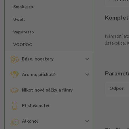
Smoktech
Kompletn
Uwell
Vaporesso
Náhradní at
ústa-plice.
VOOPOO
Báze, boostery
Paramet
Aroma, příchutě
Odpor
Nikotinové sáčky a filmy
Příslušenství
Alkohol