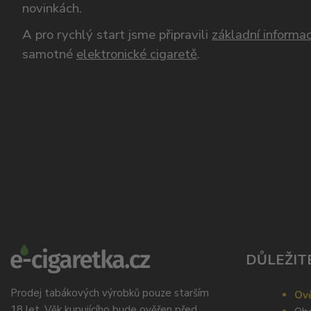
novinkách.
A pro rychlý start jsme připravili
základní informac
samotné
elektronické cigaretě
.
DŮLEŽIT
Prodej tabákových výrobků pouze starším
Ově
18 let. Věk kupujícího bude ověřen před