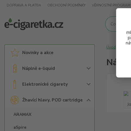
DOPRAVA A PLATBA
OBCHODNÍ PODMÍNKY
VĚRNOSTNÍ PROGRAM
ml
p
ná
Úvod
Žhav
Novinky a akce
Náhra
Náplně e-liquid
Elektronické cigarety
Žhavící hlavy, POD cartridge
ARAMAX
aSpire