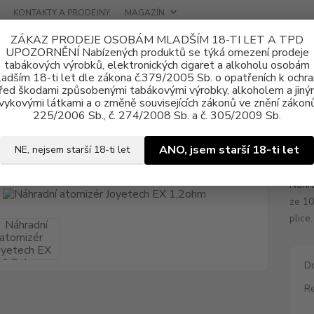
KONTAKTY A PRODEJNY
MAGAZÍN
ZÁKAZ PRODEJE OSOBÁM MLADŠÍM 18-TI LET A TPD
UPOZORNĚNÍ Nabízených produktů se týká omezení prodeje
tabákových výrobků, elektronických cigaret a alkoholu osobám
adším 18-ti let dle zákona č.379/2005 Sb. o opatřeních k ochr
řed škodami způsobenými tabákovými výrobky, alkoholem a jiný
vykovými látkami a o změně souvisejících zákonů ve znění zákonů
ící hlavy, POD cartridge
Joyetech
Náhradní atomizér Joyetech EX 1,
225/2006 Sb., č. 274/2008 Sb. a č. 305/2009 Sb.
dní atomizér Joyetech EX 1,2oh
ANO, jsem starší 18-ti let
NE, nejsem starší 18-ti let
Náhr
ze 10
plice
D
Re