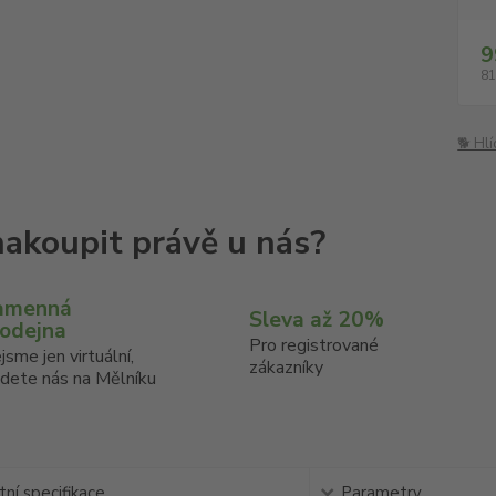
9
81
🐕 Hl
amenná
Sleva až 20%
rodejna
Pro registrované
jsme jen virtuální,
zákazníky
jdete nás na Mělníku
ní specifikace
Parametry