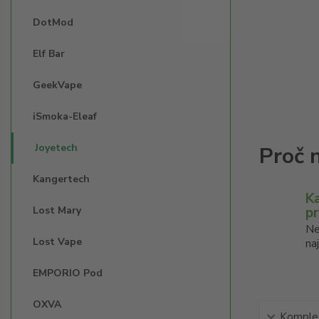
DotMod
Elf Bar
GeekVape
iSmoka-Eleaf
Joyetech
Kangertech
K
Lost Mary
p
Ne
Lost Vape
na
EMPORIO Pod
OXVA
Komplet