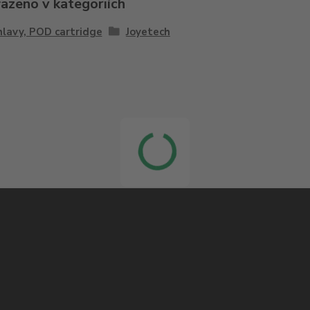
řazeno v kategoriích
hlavy, POD cartridge
Joyetech