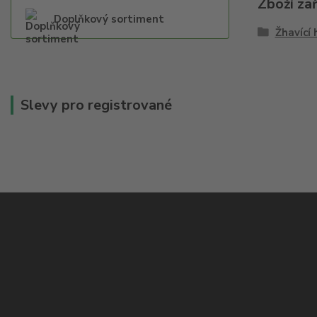
Zboží za
Doplňkový sortiment
Žhavící 
Slevy pro registrované