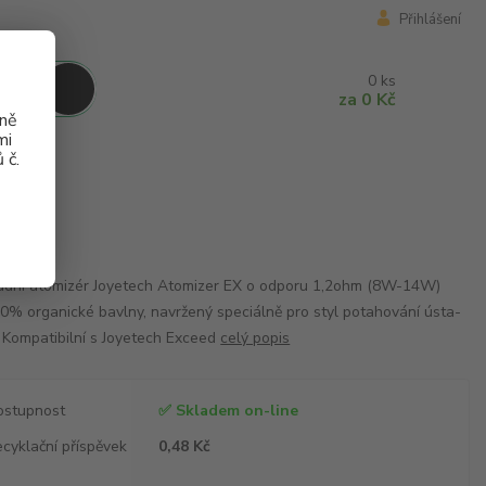
Přihlášení
0
ks
za
0 Kč
aně
mi
 č.
2ohm
m
adní atomizér Joyetech Atomizer EX o odporu 1,2ohm (8W-14W)
0% organické bavlny, navržený speciálně pro styl potahování ústa-
. Kompatibilní s Joyetech Exceed
celý popis
ostupnost
✅ Skladem on-line
cyklační příspěvek
0,48 Kč