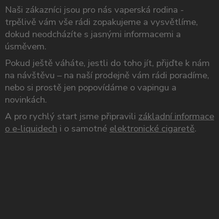
Naši zákazníci jsou pro nás vaperská rodina -
trpělivě vám vše rádi zopakujeme a vysvětlíme,
dokud neodcházíte s jasnými informacemi a
úsměvem.
Pokud ještě váháte, jestli do toho jít, přijďte k nám
na návštěvu – na naší prodejně vám rádi poradíme,
nebo si prostě jen popovídáme o vapingu a
novinkách.
A pro rychlý start jsme připravili
základní informace
o e-liquidech
i o samotné
elektronické cigaretě
.