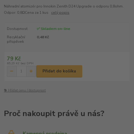
Náhradní atomizér pro Innokin Zenith D24 Upgrade o odporu 0,8ohm.
Odpor: 0,8ΩCena za 1 kus
celý popis
Dostupnost
✅ Skladem on-line
Recyklační
0,48 Kč
příspěvek
79 Kč
65,29 Kč
bez DPH
Přidat do košíku
🐕 Hlídat cenu / dostupnost
Kamenná prodejna