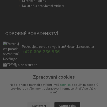
Míchání e-liquidu
Kalkulačka pro vlastní míchání
ODBORNÉ PORADENSTVÍ
Potřebujete poradit s výběrem? Neváhejte se zeptat
+420 606 266 566
info@e-cigaretka.cz
Zpracování cookies
Náš e-shop a partneři potřebují Váš
souhlas
s použitím souborů
cookies, aby Vám mohli zobrazovat informace týkající se Vašich
zájmů.
Upravit sběr cookies.
Souhlasím
Nastavení