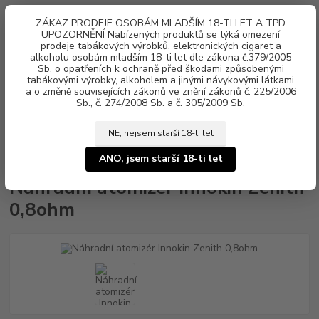
0
ks
ZÁKAZ PRODEJE OSOBÁM MLADŠÍM 18-TI LET A TPD
za
0 Kč
UPOZORNĚNÍ Nabízených produktů se týká omezení
prodeje tabákových výrobků, elektronických cigaret a
alkoholu osobám mladším 18-ti let dle zákona č.379/2005
Menu
Sb. o opatřeních k ochraně před škodami způsobenými
tabákovými výrobky, alkoholem a jinými návykovými látkami
a o změně souvisejících zákonů ve znění zákonů č. 225/2006
Sb., č. 274/2008 Sb. a č. 305/2009 Sb.
NE, nejsem starší 18-ti let
Úvod
Žhavící hlavy, POD cartridge
Smoktech
Náhradní atomizér
Innokin Zenith 0,8ohm
ANO, jsem starší 18-ti let
Náhradní atomizér Innokin Zenith
0,8ohm