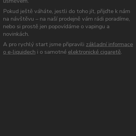
úsměvem.
Pokud ještě váháte, jestli do toho jít, přijďte k nám
na návštěvu – na naší prodejně vám rádi poradíme,
nebo si prostě jen popovídáme o vapingu a
novinkách.
A pro rychlý start jsme připravili
základní informace
o e-liquidech
i o samotné
elektronické cigaretě
.