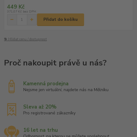
449 Kč
371,07 Kč
bez DPH
Přidat do košíku
🐕 Hlídat cenu / dostupnost
Kamenná prodejna
Nejsme jen virtuální, najdete nás na Mělníku
Sleva až 20%
Pro registrované zákazníky
16 let na trhu
Odbornost, na kterou se můžete spolehnout