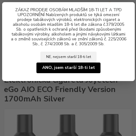
0
ks
ZÁKAZ PRODEJE OSOBÁM MLADŠÍM 18-TI LET A TPD
za
0 Kč
UPOZORNĚNÍ Nabízených produktů se týká omezení
prodeje tabákových výrobků, elektronických cigaret a
alkoholu osobám mladším 18-ti let dle zákona č.379/2005
Menu
Sb. o opatřeních k ochraně před škodami způsobenými
tabákovými výrobky, alkoholem a jinými návykovými látkami
a o změně souvisejících zákonů ve znění zákonů č. 225/2006
Sb., č. 274/2008 Sb. a č. 305/2009 Sb.
NE, nejsem starší 18-ti let
Úvod
Elektronické cigarety
Joyetech
Elektronická cigareta Joyetech eGo
AIO ECO Friendly Version 1700mAh Silver
ANO, jsem starší 18-ti let
Elektronická cigareta Joyetech
eGo AIO ECO Friendly Version
1700mAh Silver