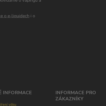
opovídáme o vapingu a
e o e-liquidech
i o
É INFORMACE
INFORMACE PRO
ZÁKAZNÍKY
ření věku