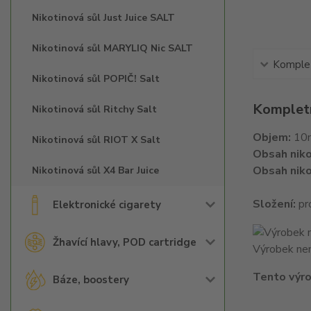
Nikotinová sůl Just Juice SALT
Nikotinová sůl MARYLIQ Nic SALT
Komplet
Nikotinová sůl POPIČ! Salt
Kompletn
Nikotinová sůl Ritchy Salt
Objem:
10
Nikotinová sůl RIOT X Salt
Obsah niko
Obsah niko
Nikotinová sůl X4 Bar Juice
Složení:
pro
Elektronické cigarety
Žhavící hlavy, POD cartridge
Výrobek nen
Tento výro
Báze, boostery