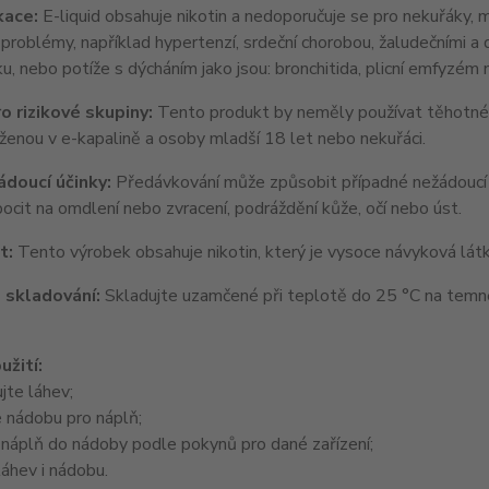
kace:
E-liquid obsahuje nikotin a nedoporučuje se pro nekuřáky, ml
 problémy, například hypertenzí, srdeční chorobou, žaludečními a
ku, nebo potíže s dýcháním jako jsou: bronchitida, plicní emfyzém
o rizikové skupiny:
Tento produkt by neměly používat těhotné a k
ženou v e-kapalině a osoby mladší 18 let nebo nekuřáci.
doucí účinky:
Předávkování může způsobit případné nežádoucí úči
ocit na omdlení nebo zvracení, podráždění kůže, očí nebo úst.
t:
Tento výrobek obsahuje nikotin, který je vysoce návyková látka
 skladování:
Skladujte uzamčené při teplotě do 25 °C na tem
užití:
jte láhev;
 nádobu pro náplň;
 náplň do nádoby podle pokynů pro dané zařízení;
áhev i nádobu.