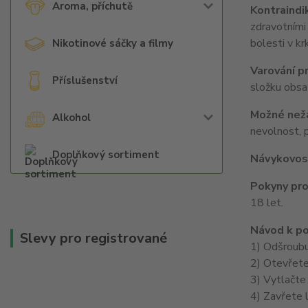
Aroma, příchutě
Kontraindi
zdravotními
bolesti v kr
Nikotinové sáčky a filmy
Varování pr
Příslušenství
složku obsa
Možné nežá
Alkohol
nevolnost, p
Doplňkový sortiment
Návykovos
Pokyny pro
18 let.
Návod k po
Slevy pro registrované
1) Odšroubu
2) Otevřete
3) Vytlačte
4) Zavřete l