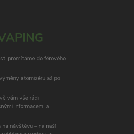
 VAPING
osti promítáme do férového
výměny atomizéru až po
ivě vám vše rádi
snými informacemi a
ám na návštěvu – na naší