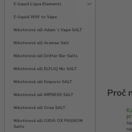
E-liquid Liqua Elements
E-liquid WAY to Vape
Nikotinová sůl Adam´s Vape SALT
Nikotinová sůl Aramax Salt
Nikotinová sůl Drifter Bar Salts
Nikotinová sůl ELFLIQ Nic SALT
Nikotinová sůl Emporio SALT
Nikotinová sůl IMPRESS SALT
Nikotinová sůl Oree SALT
K
p
Nikotinová sůl OXVA OX PASSION
Ne
Salts
na