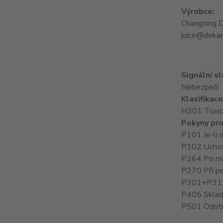
Výrobce:
Changning D
juice@deka
Signální s
Nebezpečí
Klasifikac
H301 Toxický
Pokyny pro
P101 Je-li 
P102 Uchov
P264 Po man
P270 Při pou
P301+P312 
P405 Sklad
P501 Odstra