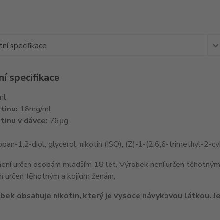
ní specifikace
í specifikace
ml
tinu:
18mg/ml
tinu v dávce:
76μg
pan-1,2-diol, glycerol, nikotin (ISO), (Z)-1-(2,6,6-trimethyl-2
í určen těhotným a kojícím ženám.
bek obsahuje nikotin, který je vysoce návykovou látkou. Je