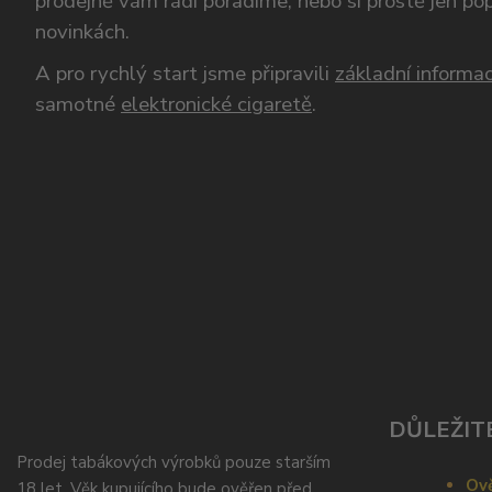
prodejně vám rádi poradíme, nebo si prostě jen p
novinkách.
A pro rychlý start jsme připravili
základní informac
samotné
elektronické cigaretě
.
DŮLEŽIT
Prodej tabákových výrobků pouze starším
Ově
18 let. Věk kupujícího bude ověřen před