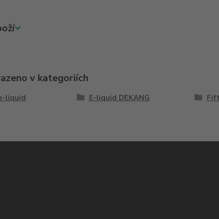
oží
řazeno v kategoriích
e-liquid
E-liquid DEKANG
Fif