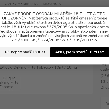
KONTAKTY A PRODEJNY
MAGAZÍN
ZÁKAZ PRODEJE OSOBÁM MLADŠÍM 18-TI LET A TPD
UPOZORNĚNÍ Nabízených produktů se týká omezení prodeje
tabákových výrobků, elektronických cigaret a alkoholu osobám
adším 18-ti let dle zákona č.379/2005 Sb. o opatřeních k ochr
řed škodami způsobenými tabákovými výrobky, alkoholem a jiný
vykovými látkami a o změně souvisejících zákonů ve znění zákonů
ně e-liquid
E-liquid DEKANG
Fifty
E-liquid Dekang Fifty Tobac
225/2006 Sb., č. 274/2008 Sb. a č. 305/2009 Sb.
uid Dekang Fifty Tobacco - 10ml
ANO, jsem starší 18-ti let
NE, nejsem starší 18-ti let
Objem
v dáv
(2,6,
1,2-d
těhot
D