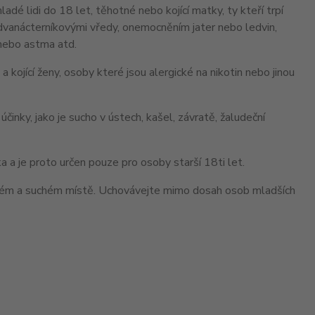
adé lidi do 18 let, těhotné nebo kojící matky, ty kteří trpí
 dvanácterníkovými vředy, onemocněním jater nebo ledvin,
 nebo astma atd.
ojící ženy, osoby které jsou alergické na nikotin nebo jinou
nky, jako je sucho v ústech, kašel, závratě, žaludeční
 a je proto určen pouze pro osoby starší 18ti let.
ném a suchém místě. Uchovávejte mimo dosah osob mladších