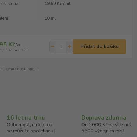
ěrná cena
19,50 Kč / ml
lení
10 ml
95 Kč
/
ks
Přidat do košíku
1,16 Kč
bez DPH
ídat cenu / dostupnost
16 let na trhu
Doprava zdarma
Odbornost, na kterou
Od 3000 Kč na více než
se můžete spolehnout
5500 výdejních míst