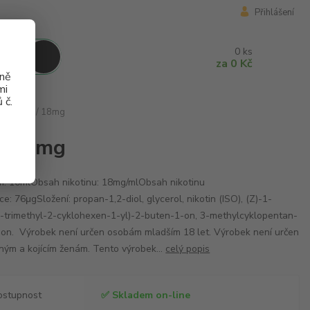
Přihlášení
0
ks
za
0 Kč
aně
mi
 č.
co - 10ml / 18mg
 / 18mg
: 10mlObsah nikotinu: 18mg/mlObsah nikotinu
ce: 76μgSložení: propan-1,2-diol, glycerol, nikotin (ISO), (Z)-1-
6-trimethyl-2-cyklohexen-1-yl)-2-buten-1-on, 3-methylcyklopentan-
ion. Výrobek není určen osobám mladším 18 let. Výrobek není určen
ným a kojícím ženám. Tento výrobek...
celý popis
ostupnost
✅ Skladem on-line