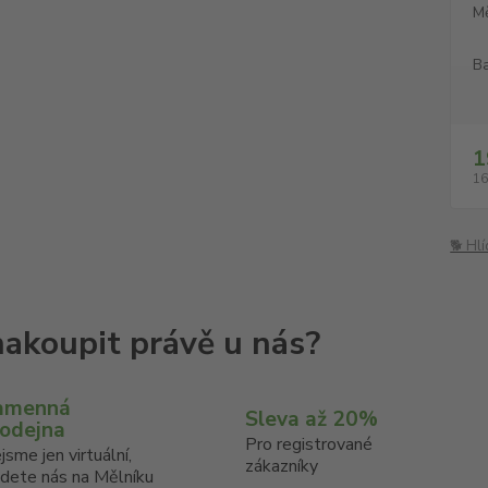
M
Ba
1
16
🐕 Hl
amenná
Sleva až 20%
rodejna
Pro registrované
jsme jen virtuální,
zákazníky
jdete nás na Mělníku