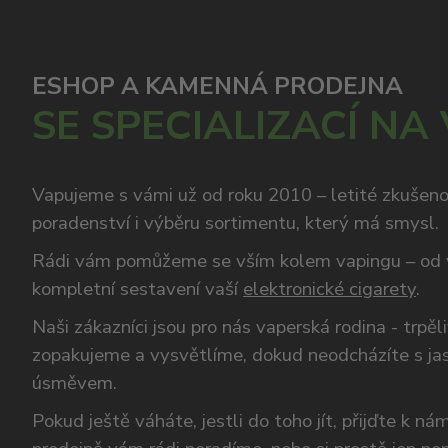
ESHOP A KAMENNÁ PRODEJNA
SE SPECIALIZACÍ NA
Vapujeme s vámi už od roku 2010 – letité zkušen
poradenství i výběru sortimentu, který má smysl.
Rádi vám pomůžeme se vším kolem vapingu – od 
kompletní sestavení vaší
elektronické cigarety
.
Naši zákazníci jsou pro nás vaperská rodina - trpěl
zopakujeme a vysvětlíme, dokud neodcházíte s ja
úsměvem.
Pokud ještě váháte, jestli do toho jít, přijďte k n