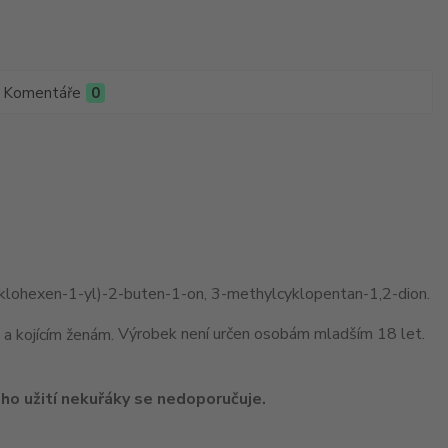
Komentáře
0
-cyklohexen-1-yl)-2-buten-1-on, 3-methylcyklopentan-1,2-dion.
Výrobek není určen osobám mladším 18 let.
ho užití nekuřáky se nedoporučuje.