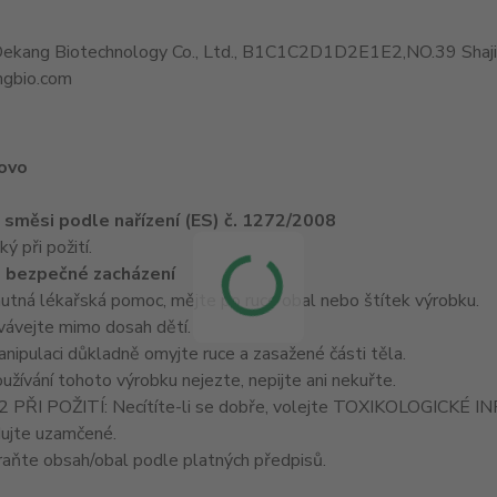
ekang Biotechnology Co., Ltd., B1C1C2D1D2E1E2,NO.39 Shajing 
ngbio.com
lovo
e směsi podle nařízení (ES) č. 1272/2008
 při požití.
 bezpečné zacházení
nutná lékařská pomoc, mějte po ruce obal nebo štítek výrobku.
ávejte mimo dosah dětí.
ipulaci důkladně omyjte ruce a zasažené části těla.
žívání tohoto výrobku nejezte, nepijte ani nekuřte.
PŘI POŽITÍ: Necítíte-li se dobře, volejte TOXIKOLOGICKÉ
ujte uzamčené.
ňte obsah/obal podle platných předpisů.