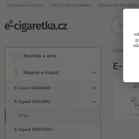
DOPRAVA A PLATBA
OBCHODNÍ PODMÍNKY
VĚRNOSTNÍ PROGRAM
ml
p
ná
Úvod
Nápl
Novinky a akce
E-liq
Náplně e-liquid
E-liquid ARAMAX
E-liquid DEKANG
Fifty
E-liquid EMPORIO