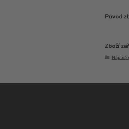
Původ zb
Zboží za
Náplně 