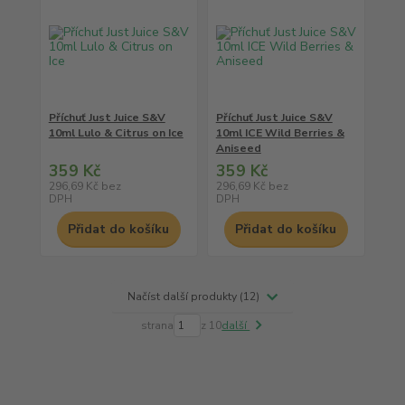
Příchuť Just Juice S&V
Příchuť Just Juice S&V
10ml Lulo & Citrus on Ice
10ml ICE Wild Berries &
Aniseed
359 Kč
359 Kč
296,69 Kč
bez
296,69 Kč
bez
DPH
DPH
Přidat do košíku
Přidat do košíku
Načíst další produkty (12)
strana
z 10
další