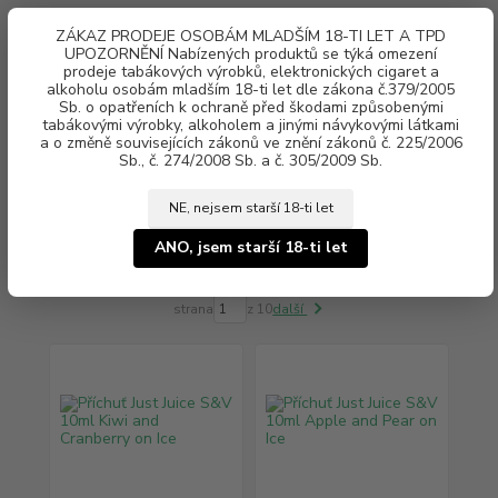
0
ks
ZÁKAZ PRODEJE OSOBÁM MLADŠÍM 18-TI LET A TPD
za
0 Kč
UPOZORNĚNÍ Nabízených produktů se týká omezení
prodeje tabákových výrobků, elektronických cigaret a
alkoholu osobám mladším 18-ti let dle zákona č.379/2005
Menu
Sb. o opatřeních k ochraně před škodami způsobenými
tabákovými výrobky, alkoholem a jinými návykovými látkami
a o změně souvisejících zákonů ve znění zákonů č. 225/2006
Sb., č. 274/2008 Sb. a č. 305/2009 Sb.
NE, nejsem starší 18-ti let
Druh příchutě: Ovocné chladivé
ANO, jsem starší 18-ti let
strana
z 10
další