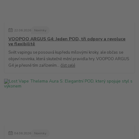
22
.
06
.
2026
Novinky
VOOPOO ARGUS G4: Jeden POD, tři odpory a revoluce
ve flexibilitě
Svět vapingu se posouvá kupředu mílovými kroky, ale občas se
objeví novinka, která skutečně mění pravidla hry. VOOPOO ARGUS
G4 je přesně tím zařízením...
číst celé
04
.
06
.
2026
Novinky