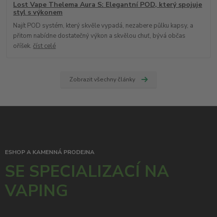
Lost Vape Thelema Aura S: Elegantní POD, který spojuje
styl s výkonem
Najít POD systém, který skvěle vypadá, nezabere půlku kapsy, a
přitom nabídne dostatečný výkon a skvělou chuť, bývá občas
oříšek.
číst celé
Zobrazit všechny články
ESHOP A KAMENNÁ PRODEJNA
SE SPECIALIZACÍ NA
VAPING