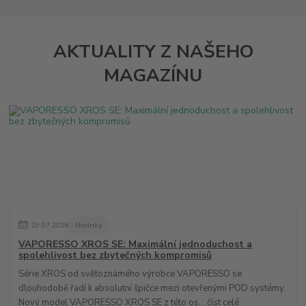
AKTUALITY Z NAŠEHO
MAGAZÍNU
29
.
07
.
2026
Novinky
VAPORESSO XROS SE: Maximální jednoduchost a
spolehlivost bez zbytečných kompromisů
Série XROS od světoznámého výrobce VAPORESSO se
dlouhodobě řadí k absolutní špičce mezi otevřenými POD systémy.
Nový model VAPORESSO XROS SE z této os...
číst celé