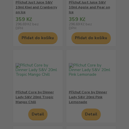
Příchuť Just Juice S&V
Příchuť Just Juice S&V
10ml Kiwi and Cranberry
10ml Apple and Pear on
on Ice
Ice
359 Kč
359 Kč
296,69 Kč
bez
296,69 Kč
bez
DPH
DPH
Přidat do košíku
Přidat do košíku
Příchuť Core by Dinner
Příchuť Core by Dinner
Lady S&V 20ml Tropic
Lady S&V 20ml Pink
Mango Chill
Lemonade
Detail
Detail