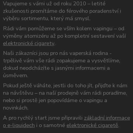
Vapujeme s vámi už od roku 2010 – letité
zkušenosti promítáme do férového poradenství i
výběru sortimentu, který má smysl.
Rádi vám pomůžeme se vším kolem vapingu – od
výměny atomizéru až po kompletní sestavení vaší
elektronické cigarety
.
Naši zákazníci jsou pro nás vaperská rodina -
trpělivě vám vše rádi zopakujeme a vysvětlíme,
dokud neodcházíte s jasnými informacemi a
úsměvem.
Pokud ještě váháte, jestli do toho jít, přijďte k nám
na návštěvu – na naší prodejně vám rádi poradíme,
nebo si prostě jen popovídáme o vapingu a
novinkách.
A pro rychlý start jsme připravili
základní informace
o e-liquidech
i o samotné
elektronické cigaretě
.